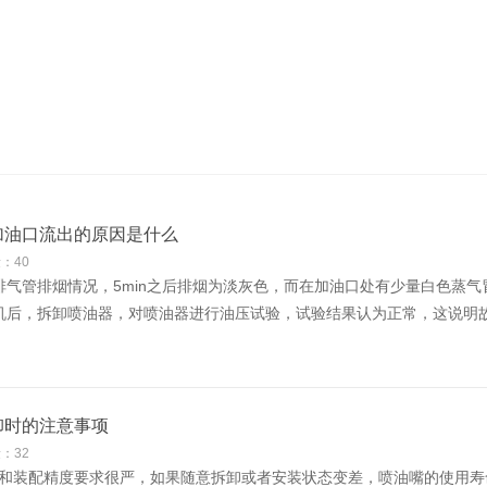
加油口流出的原因是什么
：40
排气管排烟情况，5min之后排烟为淡灰色，而在加油口处有少量白色蒸
后，拆卸喷油器，对喷油器进行油压试验，试验结果认为正常，这说明故障
卸时的注意事项
：32
和装配精度要求很严，如果随意拆卸或者安装状态变差，喷油嘴的使用寿