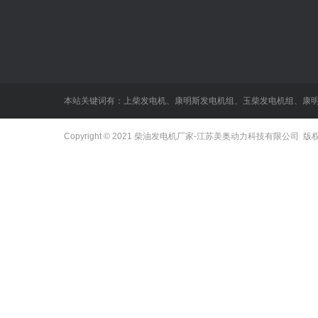
本站关键词有：
上柴发电机
、
康明斯发电机组
、
玉柴发电机组
、
康
Copyright © 2021
柴油发电机厂家
-江苏美奥动力科技有限公司 版