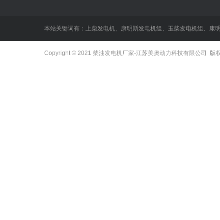
本站关键词有：
上柴发电机
、
康明斯发电机组
、
玉柴发电机组
、
康
Copyright © 2021
柴油发电机厂家
-江苏美奥动力科技有限公司 版