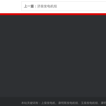
上一篇：
济柴发电机组
关于我们
发电机组中心
新闻中心
发电机组品牌
发电机组机型
本站关键词有：
上柴发电机
、
康明斯发电机组
、
玉柴发电机组
、
康