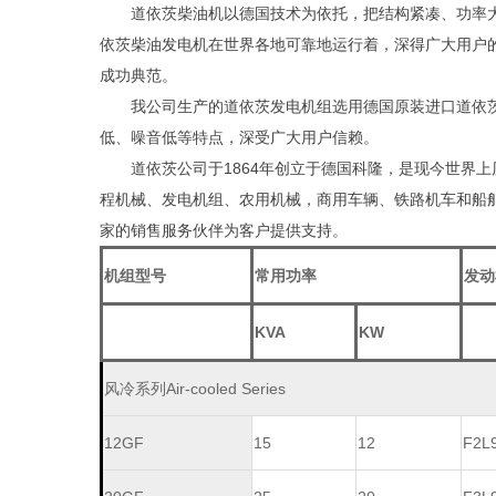
道依茨柴油机以德国技术为依托，把结构紧凑、功率
依茨柴油发电机在世界各地可靠地运行着，深得广大用户
成功典范。
我公司生产的道依茨发电机组选用德国原装进口道依茨
低、噪音低等特点，深受广大用户信赖。
道依茨公司于1864年创立于德国科隆，是现今世界
程机械、发电机组、农用机械，商用车辆、铁路机车和船舶，
家的销售服务伙伴为客户提供支持。
机组型号
常用功率
发动
KVA
KW
风冷系列Air-cooled Series
12GF
15
12
F2L