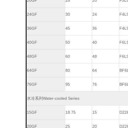
20GF
25
20
F3L
24GF
30
24
F4L
36GF
45
36
F4L
40GF
50
40
F6L
48GF
60
48
F6L
64GF
80
64
BF6
76GF
95
76
BF6
水冷系列Water-cooled Series
15GF
18.75
15
D22
20GF
25
20
D22