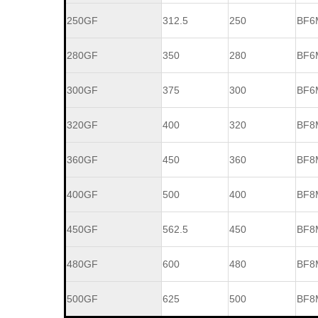
250GF
312.5
250
BF6
280GF
350
280
BF6
300GF
375
300
BF6
320GF
400
320
BF8
360GF
450
360
BF8
400GF
500
400
BF8
450GF
562.5
450
BF8
480GF
600
480
BF8
500GF
625
500
BF8