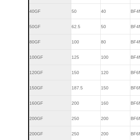
40GF
50
40
BF4
50GF
62.5
50
BF4
80GF
100
80
BF4
100GF
125
100
BF4
120GF
150
120
BF6
150GF
187.5
150
BF6
160GF
200
160
BF6
200GF
250
200
BF6
200GF
250
200
BF6