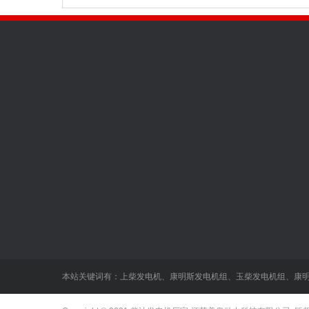
关于我们
发电机组中心
新闻中心
发电机组品牌
发电机组机型
本站关键词有：
上柴发电机
、
康明斯发电机组
、
玉柴发电机组
、
康