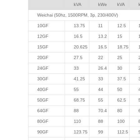
kVA
kWe
kVA
Weichai (50hz, 1500RPM, 3p, 230/400V)
10GF
13.75
11
12.5
12GF
16.5
13.2
15
15GF
20.625
16.5
18.75
20GF
27.5
22
25
24GF
33
26.4
30
30GF
41.25
33
37.5
40GF
55
44
50
50GF
68.75
55
62.5
64GF
88
70.4
80
80GF
110
88
100
90GF
123.75
99
112.5